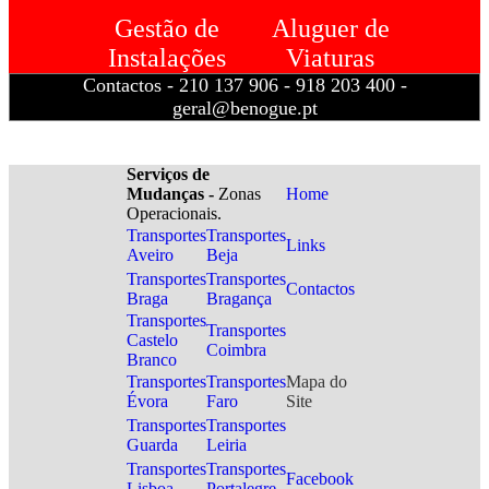
Gestão de
Aluguer de
Instalações
Viaturas
Contactos - 210 137 906 - 918 203 400 -
geral@benogue.pt
Serviços de
Mudanças -
Zonas
Home
Operacionais.
Transportes
Transportes
Links
Aveiro
Beja
Transportes
Transportes
Contactos
Braga
Bragança
Transportes
Transportes
Castelo
Coimbra
Branco
Transportes
Transportes
Mapa do
Évora
Faro
Site
Transportes
Transportes
Guarda
Leiria
Transportes
Transportes
Facebook
Lisboa
Portalegre