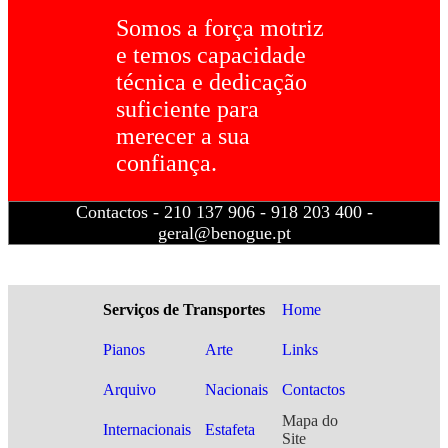
Somos a força motriz
e temos capacidade
técnica e dedicação
suficiente para
merecer a sua
confiança.
Contactos - 210 137 906 - 918 203 400 -
geral@benogue.pt
Serviços de Transportes
Home
Pianos
Arte
Links
Arquivo
Nacionais
Contactos
Mapa do
Internacionais
Estafeta
Site