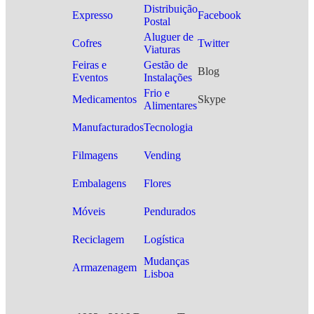
Distribuição
Expresso
Facebook
Postal
Aluguer de
Cofres
Twitter
Viaturas
Feiras e
Gestão de
Blog
Eventos
Instalações
Frio e
Medicamentos
Skype
Alimentares
Manufacturados
Tecnologia
Filmagens
Vending
Embalagens
Flores
Móveis
Pendurados
Reciclagem
Logística
Mudanças
Armazenagem
Lisboa