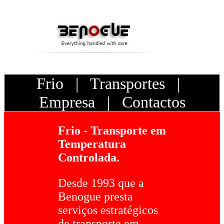
Frio
|
Transportes
|
Empresa
|
Contactos
Frio - Transporte em
Temperatura
Controlada.
Desde 1993 que a
Benogue presta
serviços estratégicos
de transporte em