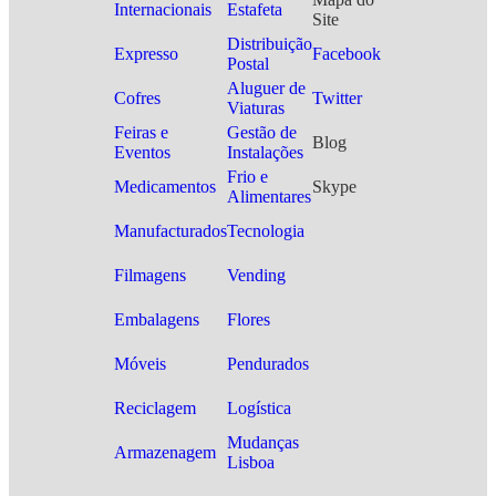
Internacionais
Estafeta
Site
Distribuição
Expresso
Facebook
Postal
Aluguer de
Cofres
Twitter
Viaturas
Feiras e
Gestão de
Blog
Eventos
Instalações
Frio e
Medicamentos
Skype
Alimentares
Manufacturados
Tecnologia
Filmagens
Vending
Embalagens
Flores
Móveis
Pendurados
Reciclagem
Logística
Mudanças
Armazenagem
Lisboa