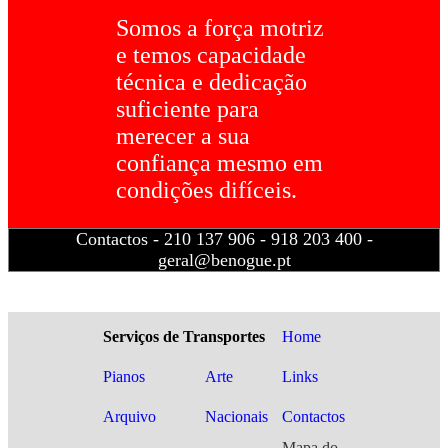
Somos a força motriz
e temos capacidade
técnica e dedicação
suficiente para
merecer a sua
confiança mesmo em
condições difíceis.
Contactos - 210 137 906 - 918 203 400 -
geral@benogue.pt
Serviços de Transportes
Home
Pianos
Arte
Links
Arquivo
Nacionais
Contactos
Mapa do