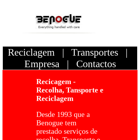
Reciclagem
|
Transportes
|
Empresa
|
Contactos
Recicagem -
Recolha, Tansporte e
Reciclagem
Desde 1993 que a
Benogue tem
prestado serviços de
recolha, Transporte e