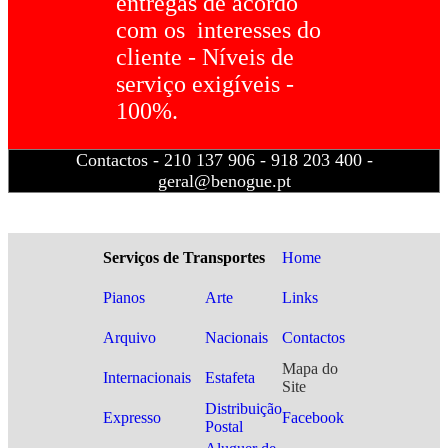
entregas de acordo
com os interesses do
cliente - Níveis de
serviço exigíveis -
100%.
Contactos - 210 137 906 - 918 203 400 -
geral@benogue.pt
Serviços de Transportes
Home
Pianos
Arte
Links
Arquivo
Nacionais
Contactos
Mapa do
Internacionais
Estafeta
Site
Distribuição
Expresso
Facebook
Postal