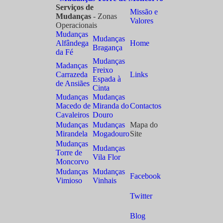
Serviços de
Missão e
Mudanças
- Zonas
Valores
Operacionais
Mudanças
Mudanças
Alfândega
Home
Bragança
da Fé
Mudanças
Madanças
Freixo
Carrazeda
Links
Espada à
de Ansiães
Cinta
Mudanças
Mudanças
Macedo de
Miranda do
Contactos
Cavaleiros
Douro
Mudanças
Mudanças
Mapa do
Mirandela
Mogadouro
Site
Mudanças
Mudanças
Torre de
Vila Flor
Moncorvo
Mudanças
Mudanças
Facebook
Vimioso
Vinhais
Twitter
Blog