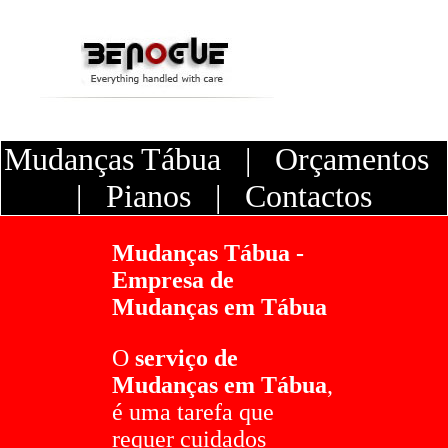
Mudanças Tábua
|
Orçamentos
|
Pianos
|
Contactos
Mudanças Tábua -
Empresa de
Mudanças em Tábua
O
serviço de
Mudanças em Tábua
,
é uma tarefa que
requer cuidados