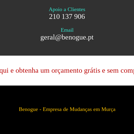
Apoio a Clientes
210 137 906
Email
geral@benogue.pt
qui e obtenha um orçamento grátis e sem co
Benogue - Empresa de Mudanças em Murça