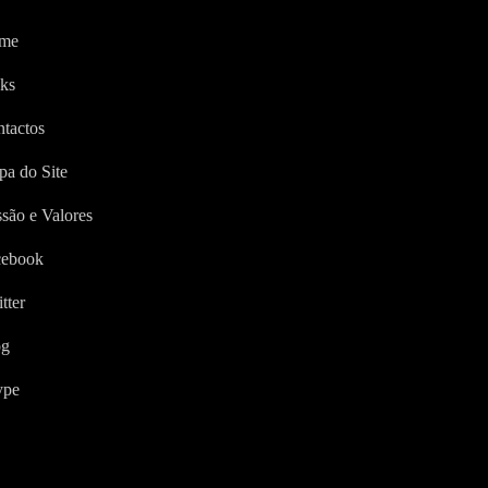
me
ks
tactos
a do Site
são e Valores
cebook
tter
og
ype