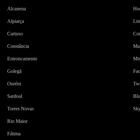
Alcanena
Ho
Alpiarça
Lin
Cartaxo
Con
Constância
Map
Entroncamento
Mis
Golegã
Fa
Ourém
Twi
Sardoal
Bl
Torres Novas
Sk
Rio Maior
Fátima