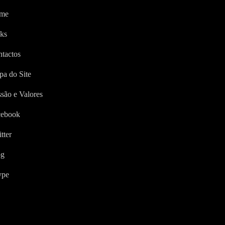
me
ks
tactos
a do Site
são e Valores
cebook
tter
og
ype